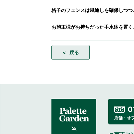
格子のフェンスは風通しを確保しつつ
お施主様がお持ちだった手水鉢を置く
< 戻る
0
店舗・オ